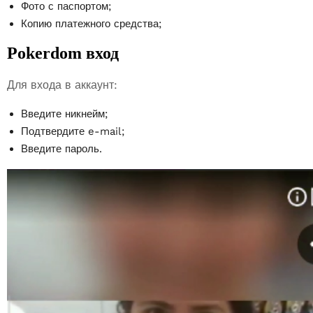
Фото с паспортом;
Копию платежного средства;
Pokerdom вход
Для входа в аккаунт:
Введите никнейм;
Подтвердите e-mail;
Введите пароль.