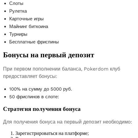
Слоты
Рулетка
Карточные игры
Майнинг биткоина
Турниры
Бесплатные фриспины
Бонусы на первый депозит
При первом пополнении баланса, Pokerdom клуб
предоставляет бонусы:
100% на сумму до 5000 руб.
50 фриспинов в слоте:
Стратегия получения бонуса
Для получения бонуса на первый депозит необходимо:
Зарегистрироваться на платформе;