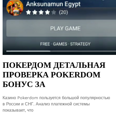
ПОКЕРДОМ ДЕТАЛЬНАЯ
ПРОВЕРКА POKERDOM
БОНУС ЗА
Казино Pokerdom пользуется большой популярностью
в России и СНГ. Анализ платежной системы
показывает, что