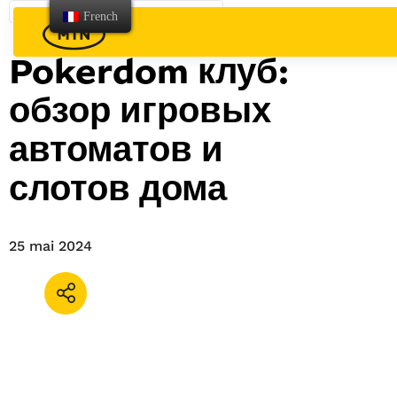
NEWSROOM
UNCATEGORIZED
French
Pokerdom клуб:
обзор игровых
автоматов и
слотов дома
25 mai 2024
Share via
E-mail
Share via
Twitter
Share via
Facebook