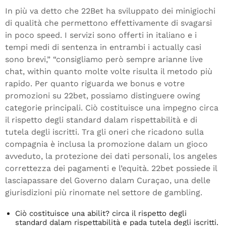
In più va detto che 22Bet ha sviluppato dei minigiochi
di qualità che permettono effettivamente di svagarsi
in poco speed. I servizi sono offerti in italiano e i
tempi medi di sentenza in entrambi i actually casi
sono brevi,” “consigliamo però sempre arianne live
chat, within quanto molte volte risulta il metodo più
rapido. Per quanto riguarda we bonus e votre
promozioni su 22bet, possiamo distinguere owing
categorie principali. Ciò costituisce una impegno circa
il rispetto degli standard dalam rispettabilità e di
tutela degli iscritti. Tra gli oneri che ricadono sulla
compagnia è inclusa la promozione dalam un gioco
avveduto, la protezione dei dati personali, los angeles
correttezza dei pagamenti e l’equità. 22bet possiede il
lasciapassare del Governo dalam Curaçao, una delle
giurisdizioni più rinomate nel settore de gambling.
Ciò costituisce una abilit? circa il rispetto degli
standard dalam rispettabilità e pada tutela degli iscritti.