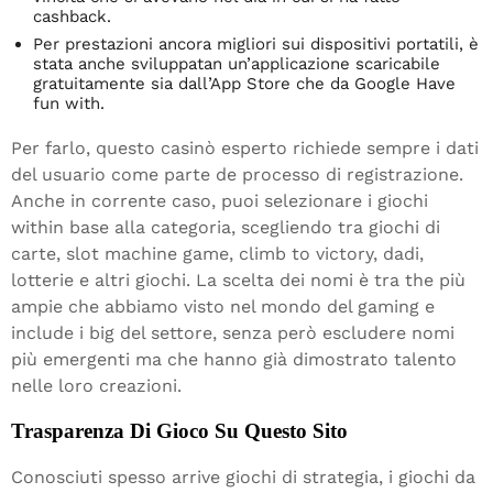
cashback.
Per prestazioni ancora migliori sui dispositivi portatili, è
stata anche sviluppatan un’applicazione scaricabile
gratuitamente sia dall’App Store che da Google Have
fun with.
Per farlo, questo casinò esperto richiede sempre i dati
del usuario come parte de processo di registrazione.
Anche in corrente caso, puoi selezionare i giochi
within base alla categoria, scegliendo tra giochi di
carte, slot machine game, climb to victory, dadi,
lotterie e altri giochi. La scelta dei nomi è tra the più
ampie che abbiamo visto nel mondo del gaming e
include i big del settore, senza però escludere nomi
più emergenti ma che hanno già dimostrato talento
nelle loro creazioni.
Trasparenza Di Gioco Su Questo Sito
Conosciuti spesso arrive giochi di strategia, i giochi da