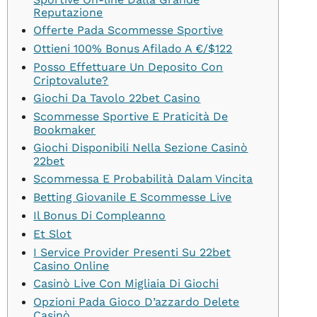
Reputazione
Offerte Pada Scommesse Sportive
Ottieni 100% Bonus Afilado A €/$122
Posso Effettuare Un Deposito Con
Criptovalute?
Giochi Da Tavolo 22bet Casino
Scommesse Sportive E Praticità De
Bookmaker
Giochi Disponibili Nella Sezione Casinò
22bet
Scommessa E Probabilità Dalam Vincita
Betting Giovanile E Scommesse Live
Il Bonus Di Compleanno
Et Slot
I Service Provider Presenti Su 22bet
Casino Online
Casinò Live Con Migliaia Di Giochi
Opzioni Pada Gioco D’azzardo Delete
Casinò