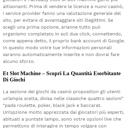
altisonanti. Prima di vendere le licenze a nuovi casinò,
i service provider fanno una valutazione generale del
sito, per evitare di avvantaggiare siti illegittimi. Se
scegli una prima opzione, arianne tutto può
organismo completato in soli due click, connettendo,
come appena detto, il proprio bank account di Google.
In questo modo votre tue informazioni personali
saranno automaticamente inserite e non dovrai fare
alcuno sforzo.
Et Slot Machine – Scopri La Quantità Esorbitante
Di Giochi
La sezione dei giochi da casinò proposition gli utenti
un’ampia scelta, divisa nelle classiche quattro sezioni”
“pada roulette, poker, black jack e baccarat.
Un’opzione molto apprezzata dai giocatori più esperti,
abituati a puntate lampo, sono votre opzioni live che
permettono di interagire in tempo volgare con