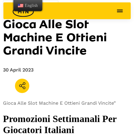
NEWSROOM
22BET IT
English
Gioca Alle Slot
Machine E Ottieni
Grandi Vincite
30 April 2023
Share via
Email
Share via
Twitter
Share via
Facebook
Gioca Alle Slot Machine E Ottieni Grandi Vincite”
Promozioni Settimanali Per
Giocatori Italiani