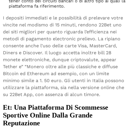
tener conto dei circuiti bancari o di altro tipo ai quali la
piattaforma fa riferimento.
I depositi immediati e le possibilità di prelevare votre
vincite nel modismo di 15 minuti, rendono 22Bet uno
dei siti migliori per quanto riguarda l’efficienza nei
metodi di pagamento electronic prelievo. La ripiano
consente anche l’uso delle carte Visa, MasterCard,
Diners e Discover. Il luogo accetta inoltre bill 28
monete elettroniche, dunque criptovalute, appear
Tether e” “Monero oltre alle più classiche e diffuse
Bitcoin ed Ethereum ad esempio, con un limite
minimo simile a 1. 50 euro. Gli utenti in Italia possono
utilizzare la piattaforma, sia nella versione online che
su 22Bet App, con assenza di alcun timore.
Et: Una Piattaforma Di Scommesse
Sportive Online Dalla Grande
Reputazione