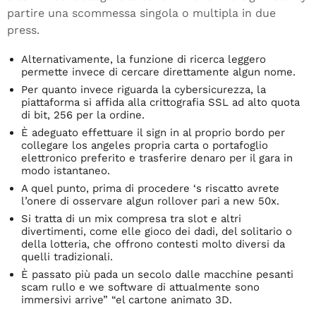
partire una scommessa singola o multipla in due
press.
Alternativamente, la funzione di ricerca leggero
permette invece di cercare direttamente algun nome.
Per quanto invece riguarda la cybersicurezza, la
piattaforma si affida alla crittografia SSL ad alto quota
di bit, 256 per la ordine.
È adeguato effettuare il sign in al proprio bordo per
collegare los angeles propria carta o portafoglio
elettronico preferito e trasferire denaro per il gara in
modo istantaneo.
A quel punto, prima di procedere ‘s riscatto avrete
l’onere di osservare algun rollover pari a new 50x.
Si tratta di un mix compresa tra slot e altri
divertimenti, come elle gioco dei dadi, del solitario o
della lotteria, che offrono contesti molto diversi da
quelli tradizionali.
È passato più pada un secolo dalle macchine pesanti
scam rullo e we software di attualmente sono
immersivi arrive” “el cartone animato 3D.