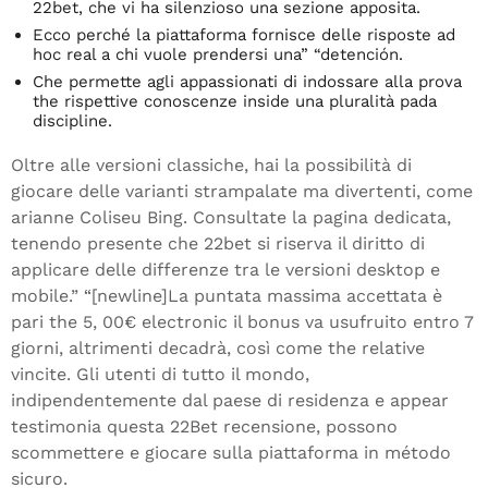
22bet, che vi ha silenzioso una sezione apposita.
Ecco perché la piattaforma fornisce delle risposte ad
hoc real a chi vuole prendersi una” “detención.
Che permette agli appassionati di indossare alla prova
the rispettive conoscenze inside una pluralità pada
discipline.
Oltre alle versioni classiche, hai la possibilità di
giocare delle varianti strampalate ma divertenti, come
arianne Coliseu Bing. Consultate la pagina dedicata,
tenendo presente che 22bet si riserva il diritto di
applicare delle differenze tra le versioni desktop e
mobile.” “[newline]La puntata massima accettata è
pari the 5, 00€ electronic il bonus va usufruito entro 7
giorni, altrimenti decadrà, così come the relative
vincite. Gli utenti di tutto il mondo,
indipendentemente dal paese di residenza e appear
testimonia questa 22Bet recensione, possono
scommettere e giocare sulla piattaforma in método
sicuro.