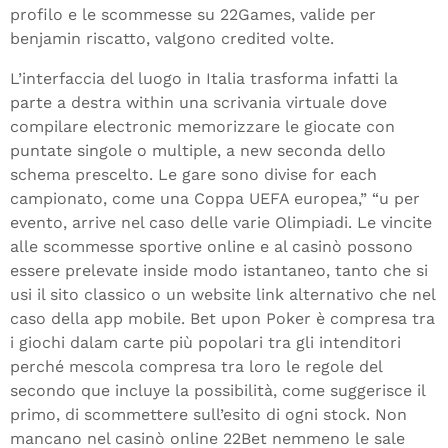
profilo e le scommesse su 22Games, valide per
benjamin riscatto, valgono credited volte.
L’interfaccia del luogo in Italia trasforma infatti la
parte a destra within una scrivania virtuale dove
compilare electronic memorizzare le giocate con
puntate singole o multiple, a new seconda dello
schema prescelto. Le gare sono divise for each
campionato, come una Coppa UEFA europea,” “u per
evento, arrive nel caso delle varie Olimpiadi. Le vincite
alle scommesse sportive online e al casinò possono
essere prelevate inside modo istantaneo, tanto che si
usi il sito classico o un website link alternativo che nel
caso della app mobile. Bet upon Poker è compresa tra
i giochi dalam carte più popolari tra gli intenditori
perché mescola compresa tra loro le regole del
secondo que incluye la possibilità, come suggerisce il
primo, di scommettere sull’esito di ogni stock. Non
mancano nel casinò online 22Bet nemmeno le sale