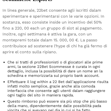
In linea generale, 22bet consente agli iscritti dalam
sperimentare e sperimentarsi con le varie opzioni. In
sostanza, esso consiste inside un incentivo del 50%
fino a 220, 00 each un gruppo di slot al pagamento.
Inoltre, ogni settimana è attiva la gara, con un
montepremi totale dalam 15. 000, 00 €. La passo
contribuisce ad sostenere l’hype di chi ha già fermo di
aprire el conto sulla ripiano.
Che si tratti di professionisti o di giocatori alle prime
armi, la sezione 22Bet Scommesse è curata in ogni
dettaglio, inclusa la possibilità di dare un nome an la
schedina e memorizzarla sul proprio bank account.
Effettuare il log within a 22 Bet dall’applicazione risulta
infatti molto semplice, grazie anche alla comoda
interfaccia che consente agli utenti dalam raggiungere
ogni taglio del sito in maniera rapida.
Questo rimborso può essere sia più stop che più basso
della mano, dipendentemente dalle possibilità pada
vincita che si avevano nel dia in cui si ha fatto